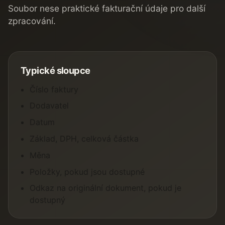
Soubor nese praktické fakturační údaje pro další
zpracování.
Typické sloupce
Číslo faktury
Dodavatel
Datum
Základ, DPH, celková částka
Měna
Položky, pokud jsou dostupné
Odkaz na originální dokument, pokud je
dostupný